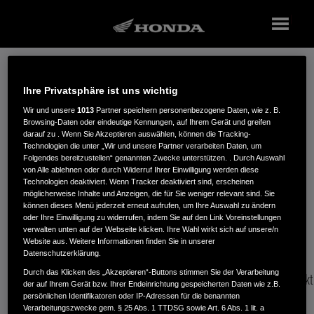
PROBEFAHRT
Ihre Privatsphäre ist uns wichtig
Wir und unsere
1013
Partner speichern personenbezogene Daten, wie z. B.
Browsing-Daten oder eindeutige Kennungen, auf Ihrem Gerät und greifen
darauf zu . Wenn Sie Akzeptieren auswählen, können die Tracking-
Erlebe Honda live.
Technologien die unter „Wir und unsere Partner verarbeiten Daten, um
Folgendes bereitzustellen“ genannten Zwecke unterstützen. . Durch Auswahl
von Alle ablehnen oder durch Widerruf Ihrer Einwilligung werden diese
Technologien deaktiviert. Wenn Tracker deaktiviert sind, erscheinen
Teste dein Traumbike bei einem Honda Händler in deiner Nähe!
möglicherweise Inhalte und Anzeigen, die für Sie weniger relevant sind. Sie
können dieses Menü jederzeit erneut aufrufen, um Ihre Auswahl zu ändern
oder Ihre Einwilligung zu widerrufen, indem Sie auf den Link Voreinstellungen
verwalten unten auf der Webseite klicken. Ihre Wahl wirkt sich auf unsere/n
Sollte deine Wunschmaschine nicht angezeigt werden,
Website aus. Weitere Informationen finden Sie in unserer
Datenschutzerklärung.
empfehlen wir dir, direkt beim nächstgelegenen Händler
Durch das Klicken des „Akzeptieren“-Buttons stimmen Sie der Verarbeitung
nachzufragen. Möglicherweise steht zu einem späteren Zeitpunkt
der auf Ihrem Gerät bzw. Ihrer Endeinrichtung gespeicherten Daten wie z.B.
persönlichen Identifikatoren oder IP-Adressen für die benannten
wieder ein Testfahrzeug bereit.
Verarbeitungszwecke gem. § 25 Abs. 1 TTDSG sowie Art. 6 Abs. 1 lit. a