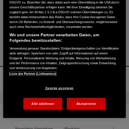
DSGVO zu. Beachten Sie, dass dabei auch eine Übermittlung in die USA durch
unsere Geschäftspartner erfolgen kann. Mit Ihrer Einwilligung stimmen Sie
Modell
*
zugleich gem. Art.49 Abs.1 S.1 lit.a DSGVO solchen Übermittlungen zu. Es
besteht dabei insbesondere das Risiko, dass Ihre Cookie-bezogenen Daten
durch US-Behörden, zu Kontroll- und Überwachungszwecke, möglicherweise
auch ohne Rechtsbehelfsmöglichkeiten, verarbeitet werden.
Wir und unsere Partner verarbeiten Daten, um
Folgendes bereitzustellen:
Verwendung genauer Standortdaten. Endgeräteeigenschaften zur Identifikation
aktiv abfragen. Speichern von oder Zugriff auf Informationen auf einem
Endgerät. Personalisierte Werbung und Inhalte, Messung von Werbeleistung
ZURÜCK ZUM ANFANG
und der Performance von Inhalten, Zielgruppenforschung sowie Entwicklung
und Verbesserung von Angeboten.
Liste der Partner (Lieferanten)
Probefahrt
Broschüren
Händlersuche
Zwecke anzeigen
Mehr von Honda
Alle ablehnen
Akzeptieren
Kontakt
News
Newsletter-Anmeldung
Produkte