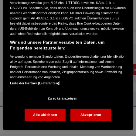
Verarbeitungszwecke gem. § 25 Abs. 1 TTDSG sowie Art. 6 Abs. 1 lit. a
steht zu einem späteren Zeitpunkt wieder ein Testfahrzeug
DSGVO zu. Beachten Sie, dass dabei auch eine Übermittlung in die USA durch
unsere Geschäftspartner erfolgen kann. Mit Ihrer Einwilligung stimmen Sie
bereit.
zugleich gem. Art.49 Abs.1 S.1 lit.a DSGVO solchen Übermittlungen zu. Es
besteht dabei insbesondere das Risiko, dass Ihre Cookie-bezogenen Daten
durch US-Behörden, zu Kontroll- und Überwachungszwecke, möglicherweise
auch ohne Rechtsbehelfsmöglichkeiten, verarbeitet werden.
MODELL
Wir und unsere Partner verarbeiten Daten, um
Folgendes bereitzustellen:
Verwendung genauer Standortdaten. Endgeräteeigenschaften zur Identifikation
aktiv abfragen. Speichern von oder Zugriff auf Informationen auf einem
Endgerät. Personalisierte Werbung und Inhalte, Messung von Werbeleistung
und der Performance von Inhalten, Zielgruppenforschung sowie Entwicklung
und Verbesserung von Angeboten.
Liste der Partner (Lieferanten)
ZURÜCK ZUM ANFANG
Zwecke anzeigen
Alle ablehnen
Akzeptieren
Probefahrt
Broschüren
Händlersuche