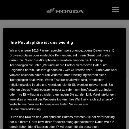
PROBEFAHRT
Ihre Privatsphäre ist uns wichtig
Wir und unsere
1013
Partner speichern personenbezogene Daten, wie z. B.
Browsing-Daten oder eindeutige Kennungen, auf Ihrem Gerät und greifen
darauf zu . Wenn Sie Akzeptieren auswählen, können die Tracking-
Erleben Sie Honda live.
Technologien die unter „Wir und unsere Partner verarbeiten Daten, um
Folgendes bereitzustellen“ genannten Zwecke unterstützen. . Durch Auswahl
von Alle ablehnen oder durch Widerruf Ihrer Einwilligung werden diese
Testen Sie Ihr Traumbike bei einem Honda Händler in Ihrer Nähe!
Technologien deaktiviert. Wenn Tracker deaktiviert sind, erscheinen
möglicherweise Inhalte und Anzeigen, die für Sie weniger relevant sind. Sie
können dieses Menü jederzeit erneut aufrufen, um Ihre Auswahl zu ändern
oder Ihre Einwilligung zu widerrufen, indem Sie auf den Link Voreinstellungen
Sollte Ihre Wunschmaschine nicht angezeigt werden, empfehlen
verwalten unten auf der Webseite klicken. Ihre Wahl wirkt sich auf unsere/n
Website aus. Weitere Informationen finden Sie in unserer
wir Ihnen,
Datenschutzerklärung.
direkt beim nächstgelegenen Händler nachzufragen.
Durch das Klicken des „Akzeptieren“-Buttons stimmen Sie der Verarbeitung
der auf Ihrem Gerät bzw. Ihrer Endeinrichtung gespeicherten Daten wie z.B.
Möglicherweise
persönlichen Identifikatoren oder IP-Adressen für die benannten